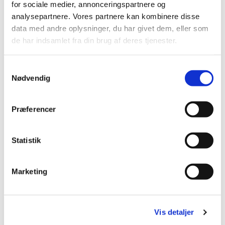
for sociale medier, annonceringspartnere og
analysepartnere. Vores partnere kan kombinere disse
Diakoniens Hus

data med andre oplysninger, du har givet dem, eller som
de har indsamlet fra din brug af deres tjenester.
S
Nødvendig
a
m
t
Præferencer
y
k
k
Statistik
e
v
Marketing
a
l
g
Vis detaljer