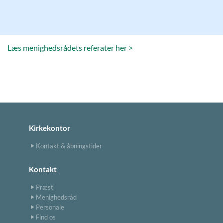
Læs menighedsrådets referater her >
Kirkekontor
Kontakt & åbningstider
Kontakt
Præst
Menighedsråd
Personale
Find os