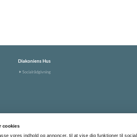
Diakoniens Hus
Socialrådgivning
 cookies
Tingbjerg Kirke
tingbjerg.sogn@km.dk


passe vores indhold og annoncer, til at vise dig funktioner til soci