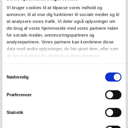
Vil du være frivillig?
Vi bruger cookies til at tilpasse vores indhold og
annoncer, til at vise dig funktioner til sociale medier og til
at analysere vores trafik. Vi deler også oplysninger om
Læs mere her
din brug af vores hjemmeside med vores partnere inden
for sociale medier, annonceringspartnere og
analysepartnere. Vores partnere kan kombinere disse
data med andre oplysninger, du har givet dem, eller som
de har indsamlet fra din brug af deres tjenester.
S
Nødvendig
a
m
t
Præferencer
y
k
Sæt kulør på dit liv med
k
Statistik
workshops og aktiviteter
e
v