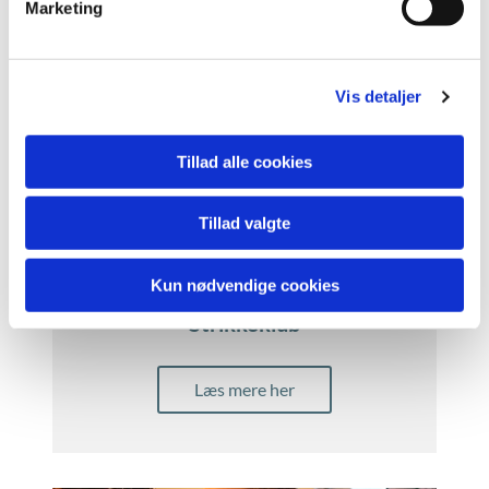
Marketing
Læs mere her
a
l
g
Vis detaljer
Tillad alle cookies
Tillad valgte
Kun nødvendige cookies
Strikkeklub
Læs mere her