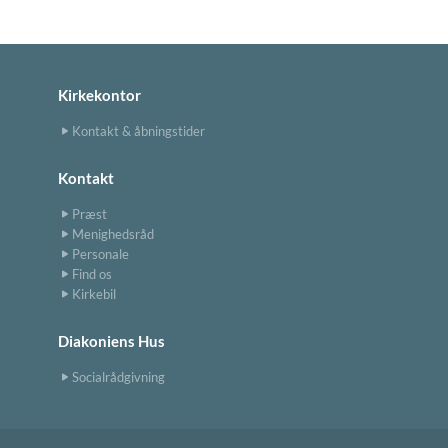
Kirkekontor
Kontakt & åbningstider
Kontakt
Præst
Menighedsråd
Personale
Find os
Kirkebil
Diakoniens Hus
Socialrådgivning