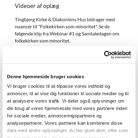
Videoer af oplæg
Tingbjerg Kirke & Diakoniens Hus bidrager med
nuancer til "Folkekirken som minoritet". Se de
følgende klip fra Webinar #1 og Samtaledagen om
folkekirken som minoritet.
Webinar #1: Folkekirken som minoritet
Se med på Webinar #1 "Folkekirken som minoritet",
som tager udgangspunkt i Tingbjerg Kirke. Mette
Denne hjemmeside bruger cookies
Basbøll, Maja Rüegger og Janni Nielsen fortæller
Vi bruger cookies til at tilpasse vores indhold og
om Tingbjerg Kirke og Diakoniens Hus fra 3:20-
annoncer, til at vise dig funktioner til sociale medier og til
36:00 minutter inde i klippet.
at analysere vores trafik. Vi deler også oplysninger om
din brug af vores hjemmeside med vores partnere inden
for sociale medier, annonceringspartnere og
analysepartnere. Vores partnere kan kombinere disse
Accepter venligst marketingcookies
for at se denne video.
data med andre oplysninger, du har givet dem, eller som
de har indsamlet fra din brug af deres tjenester.