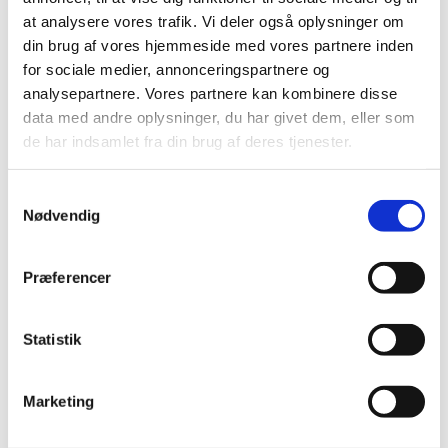
nær, når der er Gudstjeneste og frokost i kirken,
at analysere vores trafik. Vi deler også oplysninger om
samt i ferier.
din brug af vores hjemmeside med vores partnere inden
for sociale medier, annonceringspartnere og
Læs om onsdagscaféen >
analysepartnere. Vores partnere kan kombinere disse
data med andre oplysninger, du har givet dem, eller som
Tid
de har indsamlet fra din brug af deres tjenester.
Onsdag kl. 10.00 - 13.00
S
Nødvendig
a
Pris
m
30 kr. for 20 minutter.
t
Præferencer
y
Du kan betale med kontanter eller mobilepay:
k
908892
k
Statistik
e
Tilmelding
v
Marketing
Du skrives på en liste og Maja Rüegger kontakter
a
dig, såfremt der er plads den pågældende onsdag.
l