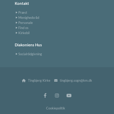
Kontakt
Præst
Menighedsråd
Personale
Find os
Kirkebil
Diakoniens Hus
Socialrådgivning
Tingbjerg Kirke
tingbjerg.sogn@km.dk


Cookiepolitik