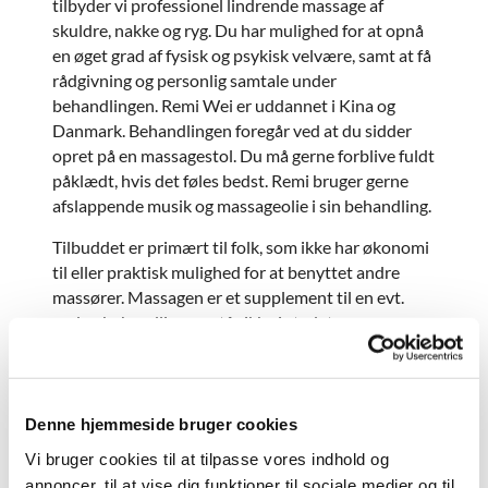
tilbyder vi professionel lindrende massage af
skuldre, nakke og ryg. Du har mulighed for at opnå
en øget grad af fysisk og psykisk velvære, samt at få
rådgivning og personlig samtale under
behandlingen. Remi Wei er uddannet i Kina og
Danmark. Behandlingen foregår ved at du sidder
opret på en massagestol. Du må gerne forblive fuldt
påklædt, hvis det føles bedst. Remi bruger gerne
afslappende musik og massageolie i sin behandling.
Tilbuddet er primært til folk, som ikke har økonomi
til eller praktisk mulighed for at benyttet andre
massører. Massagen er et supplement til en evt.
anden behandling og står ikke i stedet.
Da massagen indgår som en del af onsdagscaféens
sundhedsfremmende og sociale sigte, forventer vi,
at du efterfølgende prioriterer noget tid i
Denne hjemmeside bruger cookies
cafeen sammen med andre gæster.
Vi bruger cookies til at tilpasse vores indhold og
Der er onsdagscafe og massage alle onsdage på
annoncer, til at vise dig funktioner til sociale medier og til