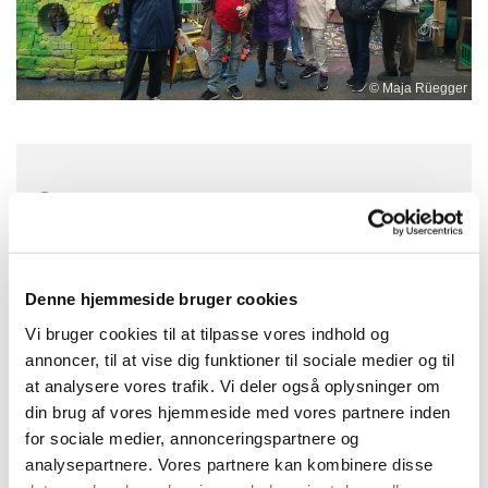
© Maja Rüegger
Fredag 23. juli 2027, kl. 10:00 - 14:00
Denne hjemmeside bruger cookies
Vi bruger cookies til at tilpasse vores indhold og
annoncer, til at vise dig funktioner til sociale medier og til
Du vil måske også kunne lide...
at analysere vores trafik. Vi deler også oplysninger om
din brug af vores hjemmeside med vores partnere inden
for sociale medier, annonceringspartnere og
analysepartnere. Vores partnere kan kombinere disse