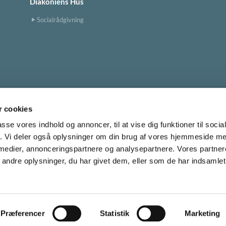
Diakoniens Hus
Socialrådgivning
 cookies
Tingbjerg Kirke
tingbjerg.sogn@km.dk


passe vores indhold og annoncer, til at vise dig funktioner til soci
fik. Vi deler også oplysninger om din brug af vores hjemmeside m
 medier, annonceringspartnere og analysepartnere. Vores partne
Cookiepolitik
ndre oplysninger, du har givet dem, eller som de har indsamlet 
Privatlivspolitik
Log på ChurchDesk
Præferencer
Statistik
Marketing