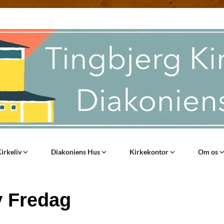
irkeliv
Diakoniens Hus
Kirkekontor
Om os
v Fredag