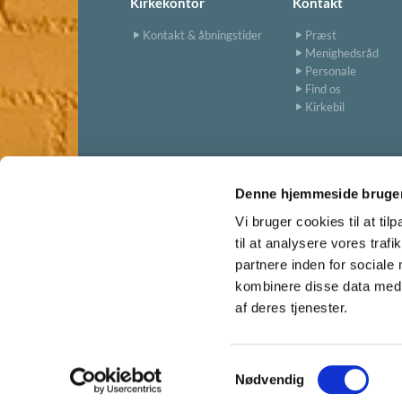
Kirkekontor
Kontakt
Kontakt & åbningstider
Præst
Menighedsråd
Personale
Find os
Kirkebil
Denne hjemmeside bruger
Vi bruger cookies til at til
til at analysere vores tra
partnere inden for sociale
kombinere disse data med a
af deres tjenester.
S
Nødvendig
a