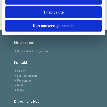
Læs menighedsrådets referater her >
Tillad valgte
Kun nødvendige cookies
Kirkekontor
Kontakt & åbningstider
Kontakt
Præst
Menighedsråd
Personale
Find os
Kirkebil
Diakoniens Hus