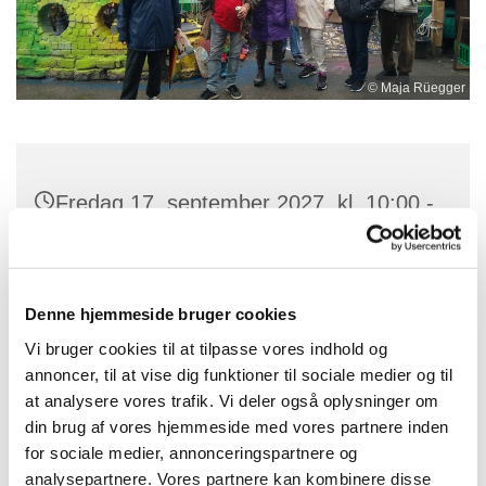
© Maja Rüegger
Fredag 17. september 2027, kl. 10:00 -
14:00
Denne hjemmeside bruger cookies
Vi bruger cookies til at tilpasse vores indhold og
annoncer, til at vise dig funktioner til sociale medier og til
at analysere vores trafik. Vi deler også oplysninger om
Du vil måske også kunne lide...
din brug af vores hjemmeside med vores partnere inden
for sociale medier, annonceringspartnere og
analysepartnere. Vores partnere kan kombinere disse