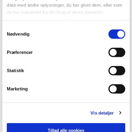
data med andre oplysninger, du har givet dem, eller som
de har indsamlet fra din brug af deres tjenester.
S
Nødvendig
a
m
t
Præferencer
y
k
k
Statistik
e
v
Marketing
a
l
g
Vis detaljer
Tillad alle cookies