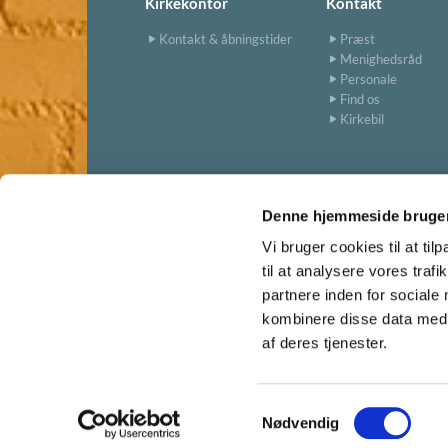
Kirkekontor
Kontakt
Kontakt & åbningstider
Præst
Menighedsråd
Personale
Find os
Kirkebil
Denne hjemmeside bruger
Vi bruger cookies til at til
til at analysere vores tra
partnere inden for sociale
kombinere disse data med a
af deres tjenester.
S
Nødvendig
a