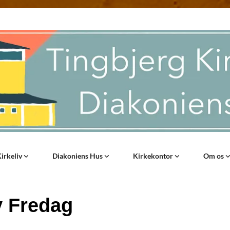
irkeliv
Diakoniens Hus
Kirkekontor
Om os
v Fredag