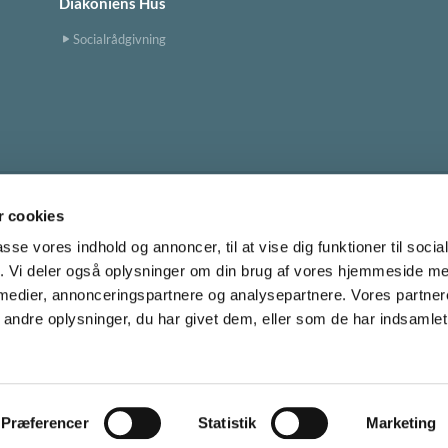
Diakoniens Hus
Socialrådgivning
 cookies
Tingbjerg Kirke
tingbjerg.sogn@km.dk


passe vores indhold og annoncer, til at vise dig funktioner til soci
fik. Vi deler også oplysninger om din brug af vores hjemmeside m
 medier, annonceringspartnere og analysepartnere. Vores partne
Cookiepolitik
ndre oplysninger, du har givet dem, eller som de har indsamlet 
Privatlivspolitik
Log på ChurchDesk
Præferencer
Statistik
Marketing