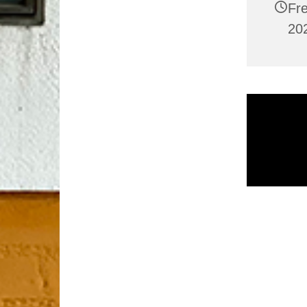
Fr
202