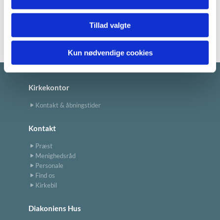
Læs menighedsrådets referater her >
Tillad valgte
Kun nødvendige cookies
Kirkekontor
Kontakt & åbningstider
Kontakt
Præst
Menighedsråd
Personale
Find os
Kirkebil
Diakoniens Hus