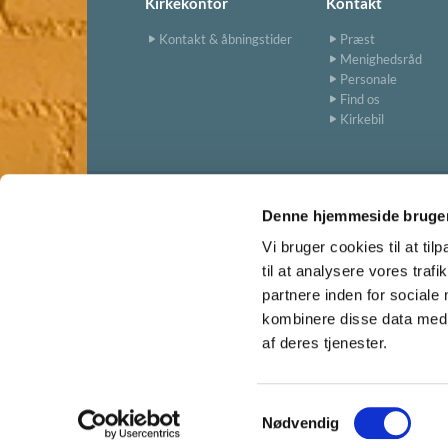
Kirkekontor
Kontakt
Kontakt & åbningstider
Præst
Menighedsråd
Personale
Find os
Kirkebil
Denne hjemmeside bruger
Vi bruger cookies til at til
til at analysere vores tra
partnere inden for sociale
kombinere disse data med a
af deres tjenester.
S
Nødvendig
a