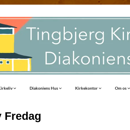
irkeliv
Diakoniens Hus
Kirkekontor
Om os
v Fredag