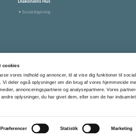
Diakoniens Hus
Socialrådgivning
 cookies
Tingbjerg Kirke
tingbjerg.sogn@km.dk


passe vores indhold og annoncer, til at vise dig funktioner til soci
fik. Vi deler også oplysninger om din brug af vores hjemmeside m
 medier, annonceringspartnere og analysepartnere. Vores partne
Cookiepolitik
ndre oplysninger, du har givet dem, eller som de har indsamlet 
Privatlivspolitik
Log på ChurchDesk
Præferencer
Statistik
Marketing