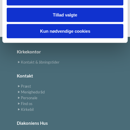
Læs menighedsrådets referater her >
Tillad valgte
Kun nødvendige cookies
Kirkekontor
Kontakt & åbningstider
Kontakt
Præst
Menighedsråd
Personale
Find os
Kirkebil
Diakoniens Hus