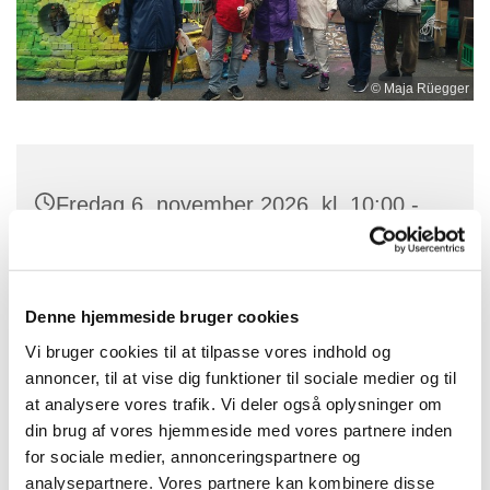
© Maja Rüegger
Fredag 6. november 2026, kl. 10:00 -
14:00
Denne hjemmeside bruger cookies
Vi bruger cookies til at tilpasse vores indhold og
annoncer, til at vise dig funktioner til sociale medier og til
at analysere vores trafik. Vi deler også oplysninger om
Du vil måske også kunne lide...
din brug af vores hjemmeside med vores partnere inden
for sociale medier, annonceringspartnere og
analysepartnere. Vores partnere kan kombinere disse