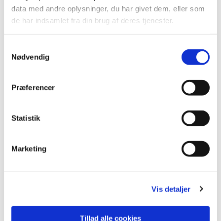
data med andre oplysninger, du har givet dem, eller som
de har indsamlet fra din brug af deres tjenester.
S
Nødvendig
a
m
t
Præferencer
y
k
k
Statistik
e
v
Marketing
a
l
g
Vis detaljer
Tillad alle cookies