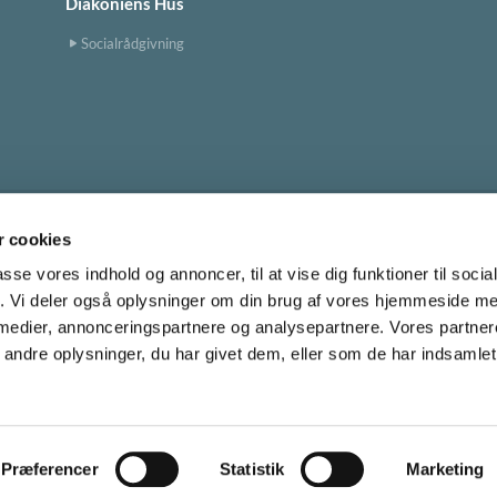
Diakoniens Hus
Socialrådgivning
 cookies
Tingbjerg Kirke
tingbjerg.sogn@km.dk


passe vores indhold og annoncer, til at vise dig funktioner til soci
fik. Vi deler også oplysninger om din brug af vores hjemmeside m
 medier, annonceringspartnere og analysepartnere. Vores partne
Cookiepolitik
ndre oplysninger, du har givet dem, eller som de har indsamlet 
Privatlivspolitik
Log på ChurchDesk
Præferencer
Statistik
Marketing