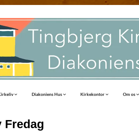
irkeliv
Diakoniens Hus
Kirkekontor
Om os
v Fredag