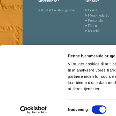
Kirkekontor
Kontakt
Kontakt & åbningstider
Præst
Menighedsråd
Personale
Find os
Kirkebil
Denne hjemmeside bruger
Vi bruger cookies til at til
til at analysere vores tra
partnere inden for sociale
kombinere disse data med a
af deres tjenester.
S
Nødvendig
a