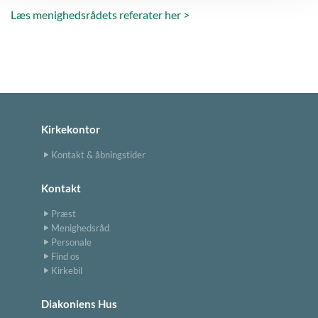
Læs menighedsrådets referater her >
Kirkekontor
Kontakt & åbningstider
Kontakt
Præst
Menighedsråd
Personale
Find os
Kirkebil
Diakoniens Hus