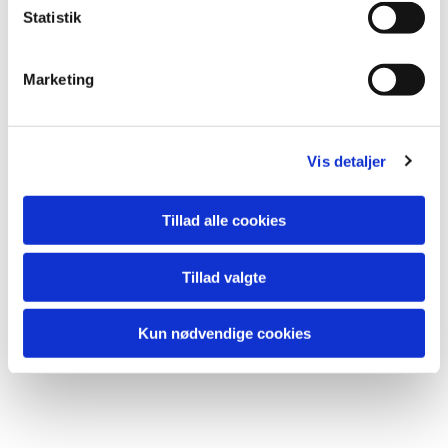
k
Statistik
e
v
Marketing
a
l
g
Vis detaljer
Tillad alle cookies
Tillad valgte
Kun nødvendige cookies