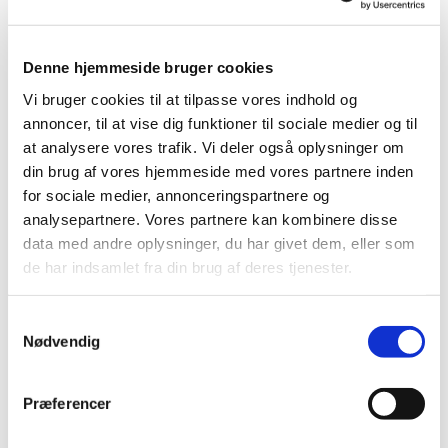
Denne hjemmeside bruger cookies
Vi bruger cookies til at tilpasse vores indhold og
annoncer, til at vise dig funktioner til sociale medier og til
at analysere vores trafik. Vi deler også oplysninger om
din brug af vores hjemmeside med vores partnere inden
for sociale medier, annonceringspartnere og
analysepartnere. Vores partnere kan kombinere disse
data med andre oplysninger, du har givet dem, eller som
de har indsamlet fra din brug af deres tjenester.
S
Nødvendig
a
m
Du vil måske også kunne lide...
t
Præferencer
y
k