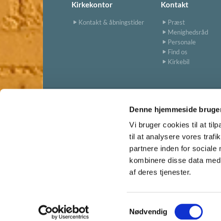
Kirkekontor
Kontakt
Kontakt & åbningstider
Præst
Menighedsråd
Personale
Find os
Kirkebil
Denne hjemmeside bruger
Vi bruger cookies til at til
til at analysere vores tra
partnere inden for sociale
kombinere disse data med a
af deres tjenester.
S
Nødvendig
a