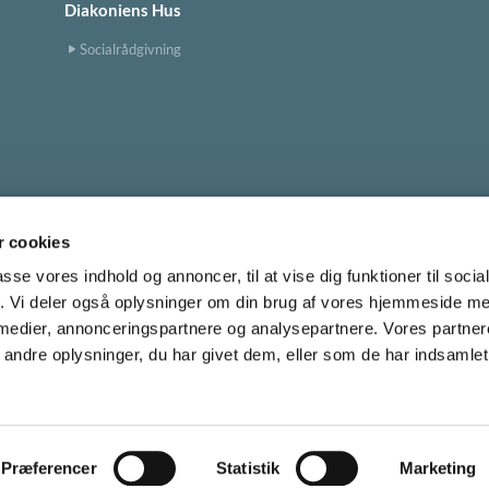
Diakoniens Hus
Socialrådgivning
 cookies
Tingbjerg Kirke
tingbjerg.sogn@km.dk


passe vores indhold og annoncer, til at vise dig funktioner til soci
fik. Vi deler også oplysninger om din brug af vores hjemmeside m
 medier, annonceringspartnere og analysepartnere. Vores partne
Cookiepolitik
ndre oplysninger, du har givet dem, eller som de har indsamlet 
Privatlivspolitik
Log på ChurchDesk
Præferencer
Statistik
Marketing