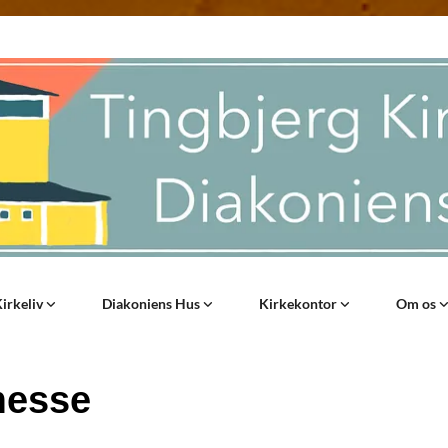
irkeliv
Diakoniens Hus
Kirkekontor
Om os
messe