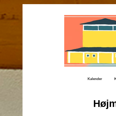
Kalender
K
Høj