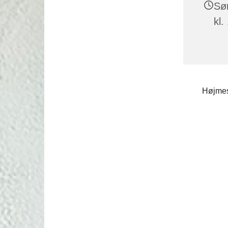
Sø
kl.
Højmes