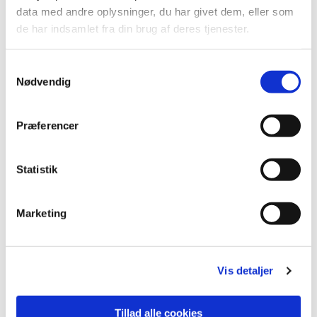
data med andre oplysninger, du har givet dem, eller som
de har indsamlet fra din brug af deres tjenester.
S
Nødvendig
a
m
t
Præferencer
y
k
k
Statistik
e
v
Marketing
a
l
g
Vis detaljer
0
Feed
Tillad alle cookies