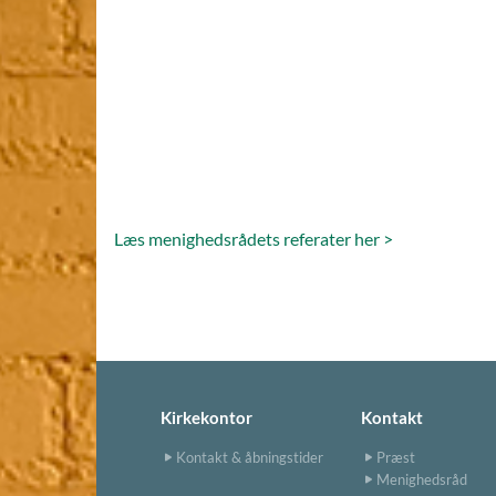
Læs menighedsrådets referater her >
Kirkekontor
Kontakt
Kontakt & åbningstider
Præst
Menighedsråd