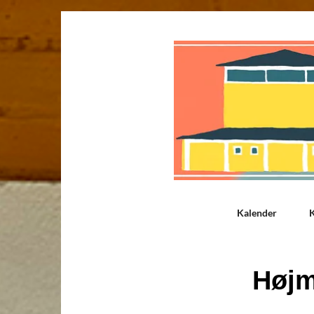
Kalender
K
Høj