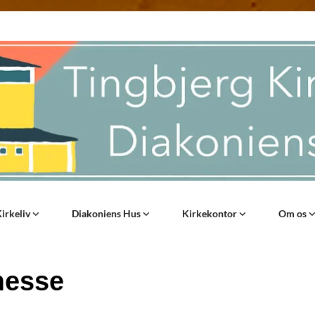
irkeliv
Diakoniens Hus
Kirkekontor
Om os
messe