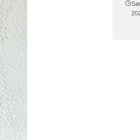
Sø
202