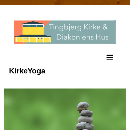
KirkeYoga