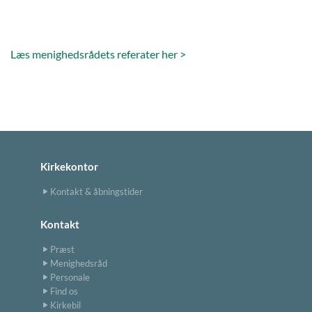
Læs menighedsrådets referater her >
Kirkekontor
Kontakt & åbningstider
Kontakt
Præst
Menighedsråd
Personale
Find os
Kirkebil