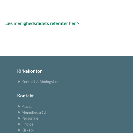
Læs menighedsrådets referater her >
Kirkekontor
Kontakt & åbningstider
Kontakt
Præst
Menighedsråd
Personale
Find os
Kirkebil