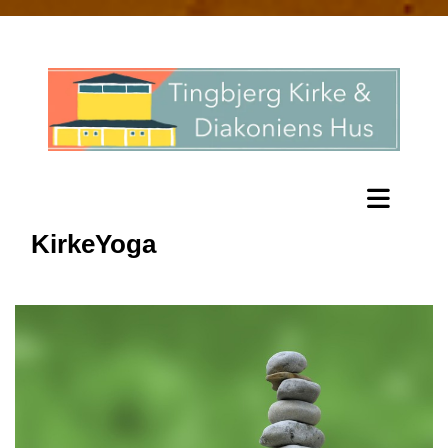
KirkeYoga