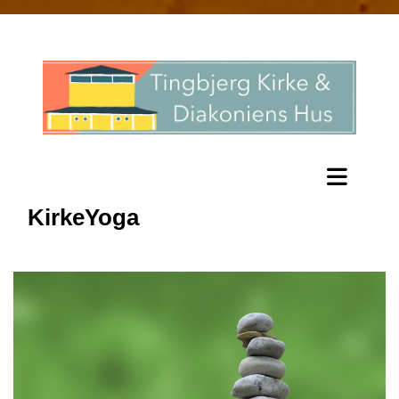
KirkeYoga