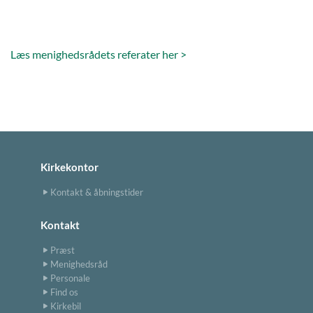
Læs menighedsrådets referater her >
Kirkekontor
Kontakt & åbningstider
Kontakt
Præst
Menighedsråd
Personale
Find os
Kirkebil