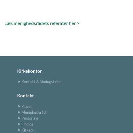
Læs menighedsrådets referater her >
Kirkekontor
Kontakt & åbningstider
Kontakt
Præst
Menighedsråd
Personale
Find os
Kirkebil