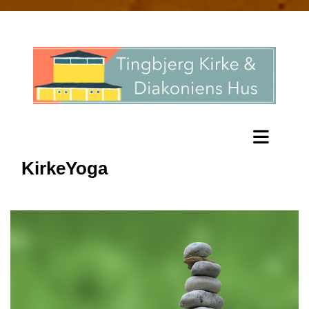
KirkeYoga