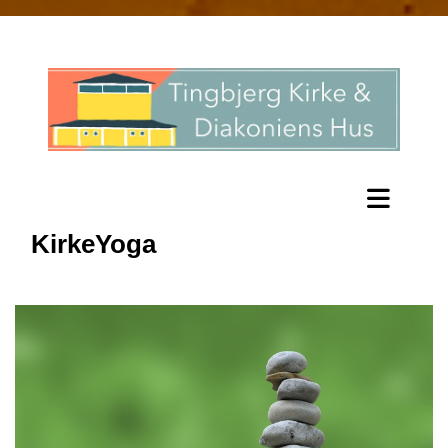
KirkeYoga