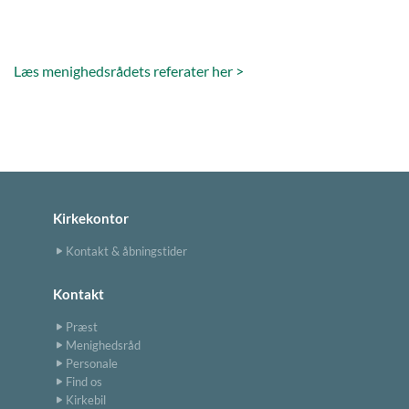
Læs menighedsrådets referater her >
Kirkekontor
Kontakt & åbningstider
Kontakt
Præst
Menighedsråd
Personale
Find os
Kirkebil