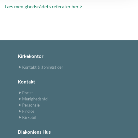
Læs menighedsrådets referater her >
Kirkekontor
Kontakt & åbningstider
Kontakt
Præst
Menighedsråd
Personale
Find os
Kirkebil
Diakoniens Hus