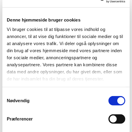
Denne hjemmeside bruger cookies
Vi bruger cookies til at tilpasse vores indhold og
annoncer, til at vise dig funktioner til sociale medier og til
at analysere vores trafik. Vi deler også oplysninger om
din brug af vores hjemmeside med vores partnere inden
for sociale medier, annonceringspartnere og
analysepartnere. Vores partnere kan kombinere disse
data med andre oplysninger, du har givet dem, eller som
de har indsamlet fra din brug af deres tjenester.
S
Nødvendig
a
m
Du vil måske også kunne lide...
t
Præferencer
y
k