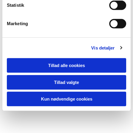
k
Statistik
e
v
Marketing
a
l
g
Vis detaljer
Tillad alle cookies
Tillad valgte
Kun nødvendige cookies