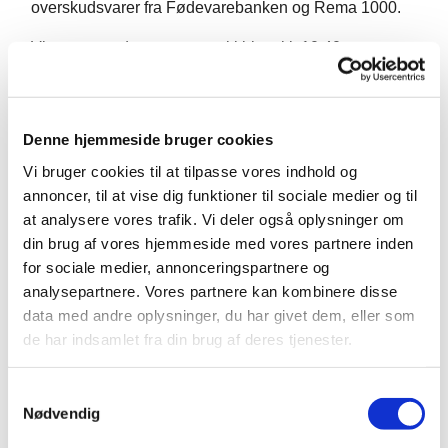
overskudsvarer fra Fødevarebanken og Rema 1000.
Vi starter med morgensang i kirken kl. 10.40
Denne hjemmeside bruger cookies
Vi bruger cookies til at tilpasse vores indhold og
annoncer, til at vise dig funktioner til sociale medier og til
at analysere vores trafik. Vi deler også oplysninger om
din brug af vores hjemmeside med vores partnere inden
for sociale medier, annonceringspartnere og
analysepartnere. Vores partnere kan kombinere disse
data med andre oplysninger, du har givet dem, eller som
de har indsamlet fra din brug af deres tjenester.
S
Nødvendig
a
m