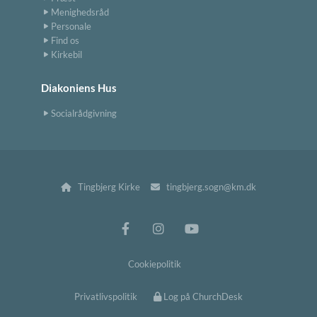
Menighedsråd
Personale
Find os
Kirkebil
Diakoniens Hus
Socialrådgivning
Tingbjerg Kirke
tingbjerg.sogn@km.dk


Cookiepolitik
Privatlivspolitik
Log på ChurchDesk