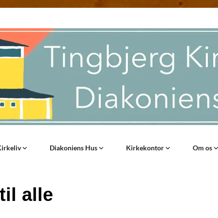
irkeliv
Diakoniens Hus
Kirkekontor
Om os
il alle