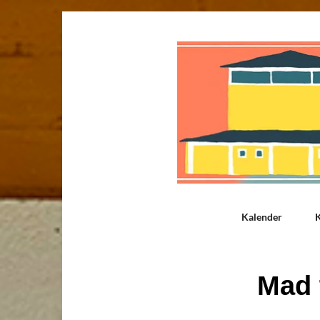
Kalender
K
Mad t