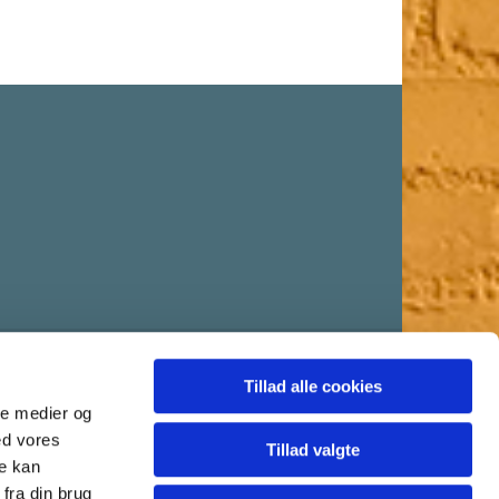
Tillad alle cookies
ale medier og
ed vores
Tillad valgte
re kan
fra din brug