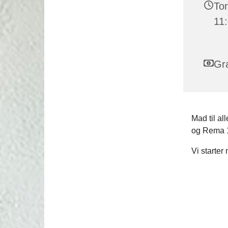
Tor
11
Gra
Mad til a
og Rema 
Vi starter