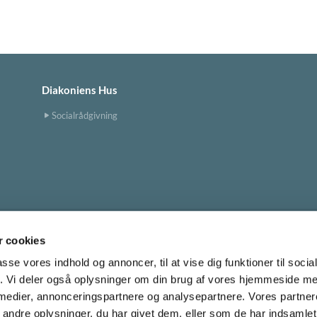
Diakoniens Hus
Socialrådgivning
 cookies
Tingbjerg Kirke
tingbjerg.sogn@km.dk


passe vores indhold og annoncer, til at vise dig funktioner til soci
fik. Vi deler også oplysninger om din brug af vores hjemmeside m
 medier, annonceringspartnere og analysepartnere. Vores partne
Cookiepolitik
ndre oplysninger, du har givet dem, eller som de har indsamlet 