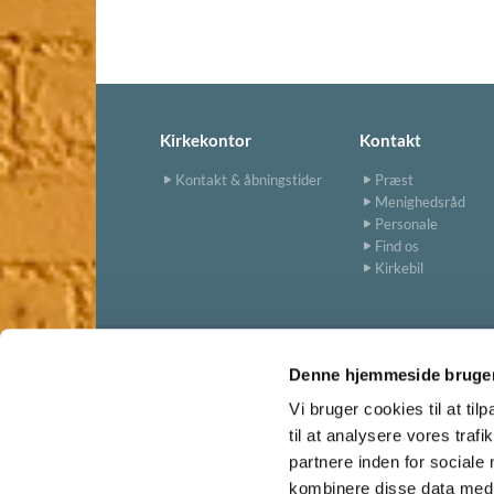
Kirkekontor
Kontakt
Kontakt & åbningstider
Præst
Menighedsråd
Personale
Find os
Kirkebil
Denne hjemmeside bruger
Vi bruger cookies til at til
til at analysere vores tra
partnere inden for sociale
kombinere disse data med a