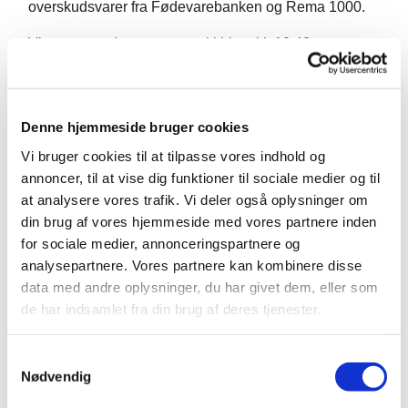
overskudsvarer fra Fødevarebanken og Rema 1000.
Vi starter med morgensang i kirken kl. 10.40
Denne hjemmeside bruger cookies
Vi bruger cookies til at tilpasse vores indhold og
annoncer, til at vise dig funktioner til sociale medier og til
at analysere vores trafik. Vi deler også oplysninger om
din brug af vores hjemmeside med vores partnere inden
for sociale medier, annonceringspartnere og
analysepartnere. Vores partnere kan kombinere disse
data med andre oplysninger, du har givet dem, eller som
de har indsamlet fra din brug af deres tjenester.
S
Nødvendig
a
m