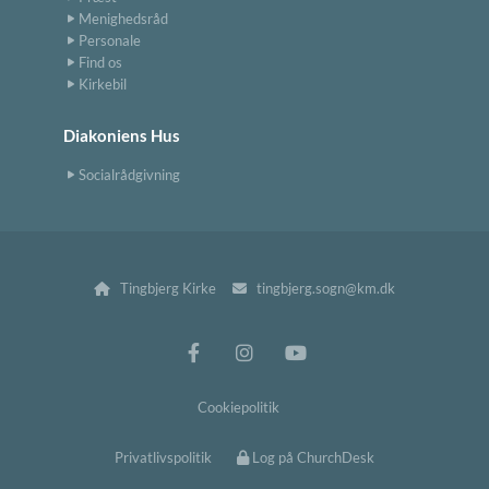
Menighedsråd
Personale
Find os
Kirkebil
Diakoniens Hus
Socialrådgivning
Tingbjerg Kirke
tingbjerg.sogn@km.dk


Cookiepolitik
Privatlivspolitik
Log på ChurchDesk