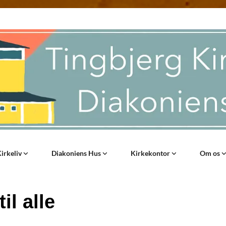
irkeliv
Diakoniens Hus
Kirkekontor
Om os
il alle