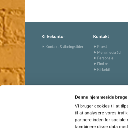
Kirkekontor
Kontakt
Kontakt & åbningstider
Præst
Menighedsråd
Personale
Find os
Kirkebil
Denne hjemmeside bruger
Vi bruger cookies til at til
til at analysere vores tra
partnere inden for sociale
kombinere disse data med a