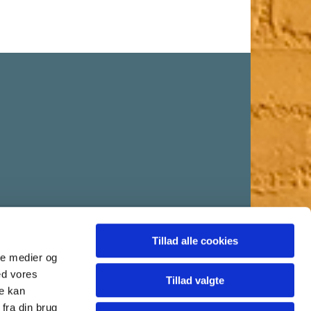
Tillad alle cookies
ale medier og
ed vores
Tillad valgte
re kan
fra din brug