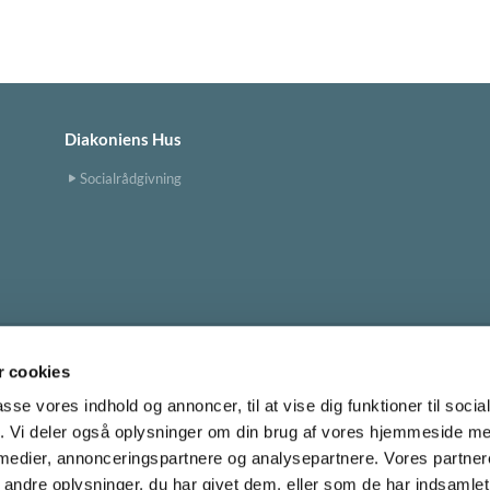
Diakoniens Hus
Socialrådgivning
 cookies
Tingbjerg Kirke
tingbjerg.sogn@km.dk


passe vores indhold og annoncer, til at vise dig funktioner til soci
fik. Vi deler også oplysninger om din brug af vores hjemmeside m
 medier, annonceringspartnere og analysepartnere. Vores partne
Cookiepolitik
ndre oplysninger, du har givet dem, eller som de har indsamlet 