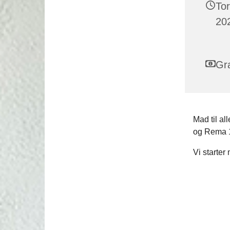
To
202
Gra
Mad til a
og Rema 
Vi starter