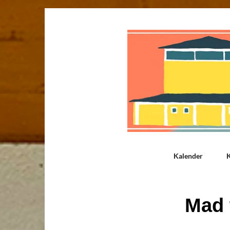
Kalender
K
Mad t