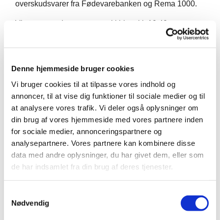
overskudsvarer fra Fødevarebanken og Rema 1000.
Vi starter med morgensang i kirken kl. 10.40
Denne hjemmeside bruger cookies
Vi bruger cookies til at tilpasse vores indhold og
annoncer, til at vise dig funktioner til sociale medier og til
at analysere vores trafik. Vi deler også oplysninger om
din brug af vores hjemmeside med vores partnere inden
for sociale medier, annonceringspartnere og
analysepartnere. Vores partnere kan kombinere disse
data med andre oplysninger, du har givet dem, eller som
de har indsamlet fra din brug af deres tjenester.
S
Nødvendig
a
m