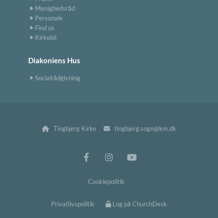
Menighedsråd
Personale
Find os
Kirkebil
Diakoniens Hus
Socialrådgivning
Tingbjerg Kirke
tingbjerg.sogn@km.dk


Cookiepolitik
Privatlivspolitik
Log på ChurchDesk