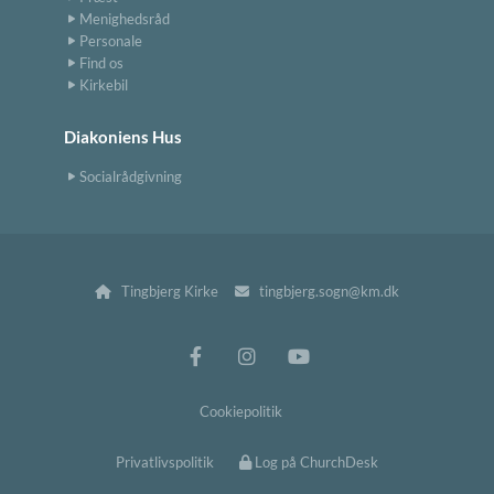
Menighedsråd
Personale
Find os
Kirkebil
Diakoniens Hus
Socialrådgivning
Tingbjerg Kirke
tingbjerg.sogn@km.dk


Cookiepolitik
Privatlivspolitik
Log på ChurchDesk