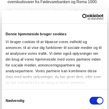
overskudsvarer fra Fødevarebanken og Rema 1000.
Vi starter med morgensang i kirken kl. 10.40
Denne hjemmeside bruger cookies
Vi bruger cookies til at tilpasse vores indhold og
annoncer, til at vise dig funktioner til sociale medier og til
at analysere vores trafik. Vi deler også oplysninger om
din brug af vores hjemmeside med vores partnere inden
for sociale medier, annonceringspartnere og
analysepartnere. Vores partnere kan kombinere disse
data med andre oplysninger, du har givet dem, eller som
de har indsamlet fra din brug af deres tjenester.
S
Nødvendig
a
m