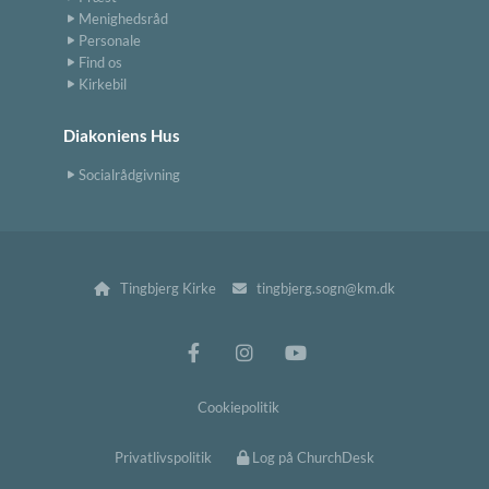
Menighedsråd
Personale
Find os
Kirkebil
Diakoniens Hus
Socialrådgivning
Tingbjerg Kirke
tingbjerg.sogn@km.dk


Cookiepolitik
Privatlivspolitik
Log på ChurchDesk