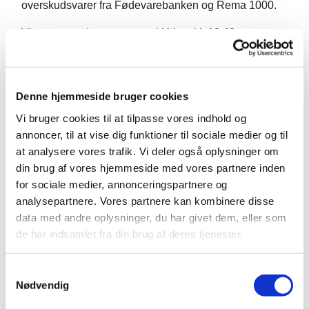
overskudsvarer fra Fødevarebanken og Rema 1000.
Vi starter med morgensang i kirken kl. 10.40
Denne hjemmeside bruger cookies
Vi bruger cookies til at tilpasse vores indhold og
annoncer, til at vise dig funktioner til sociale medier og til
at analysere vores trafik. Vi deler også oplysninger om
din brug af vores hjemmeside med vores partnere inden
for sociale medier, annonceringspartnere og
analysepartnere. Vores partnere kan kombinere disse
data med andre oplysninger, du har givet dem, eller som
de har indsamlet fra din brug af deres tjenester.
S
Nødvendig
a
m