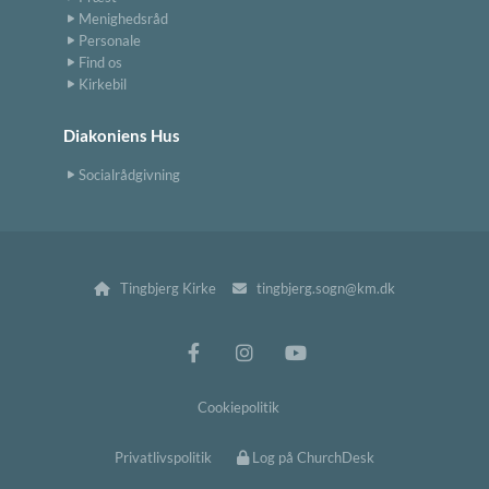
Menighedsråd
Personale
Find os
Kirkebil
Diakoniens Hus
Socialrådgivning
Tingbjerg Kirke
tingbjerg.sogn@km.dk


Cookiepolitik
Privatlivspolitik
Log på ChurchDesk