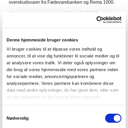
overskudsvarer fra Fødevarebanken og Rema 1000.
Vi starter med morgensang i kirken kl. 10.40
Denne hjemmeside bruger cookies
Vi bruger cookies til at tilpasse vores indhold og
annoncer, til at vise dig funktioner til sociale medier og til
at analysere vores trafik. Vi deler også oplysninger om
din brug af vores hjemmeside med vores partnere inden
for sociale medier, annonceringspartnere og
analysepartnere. Vores partnere kan kombinere disse
data med andre oplysninger, du har givet dem, eller som
de har indsamlet fra din brug af deres tjenester.
S
Nødvendig
a
m