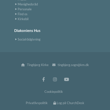
Menighedsråd
Personale
Find os
Kirkebil
Diakoniens Hus
Socialrådgivning
Tingbjerg Kirke
tingbjerg.sogn@km.dk


Cookiepolitik
Privatlivspolitik
Log på ChurchDesk