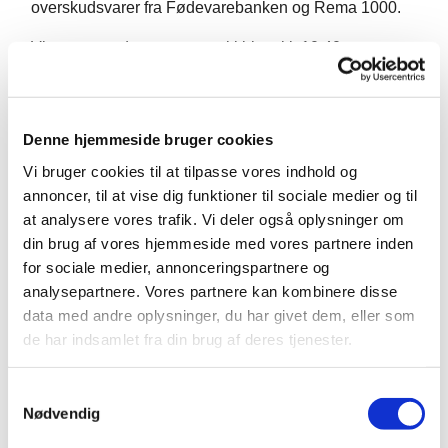
overskudsvarer fra Fødevarebanken og Rema 1000.
Vi starter med morgensang i kirken kl. 10.40
Denne hjemmeside bruger cookies
Vi bruger cookies til at tilpasse vores indhold og
annoncer, til at vise dig funktioner til sociale medier og til
at analysere vores trafik. Vi deler også oplysninger om
din brug af vores hjemmeside med vores partnere inden
for sociale medier, annonceringspartnere og
analysepartnere. Vores partnere kan kombinere disse
data med andre oplysninger, du har givet dem, eller som
de har indsamlet fra din brug af deres tjenester.
S
Nødvendig
a
m