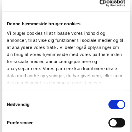
Denne hjemmeside bruger cookies
Vi bruger cookies til at tilpasse vores indhold og
annoncer, til at vise dig funktioner til sociale medier og til
at analysere vores trafik. Vi deler også oplysninger om
din brug af vores hjemmeside med vores partnere inden
for sociale medier, annonceringspartnere og
analysepartnere. Vores partnere kan kombinere disse
data med andre oplysninger, du har givet dem, eller som
de har indsamlet fra din brug af deres tjenester.
S
Nødvendig
a
m
Du vil måske også kunne lide...
t
Præferencer
y