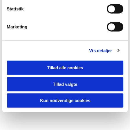
k
k
Statistik
e
v
Marketing
a
l
g
Vis detaljer
Tillad alle cookies
Tillad valgte
Kun nødvendige cookies