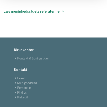
Læs menighedsrådets referater her >
Kirkekontor
Kontakt & åbningstider
Kontakt
Præst
Menighedsråd
Personale
Find os
Kirkebil