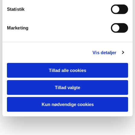
k
k
Statistik
e
v
Marketing
a
l
g
Vis detaljer
Tillad alle cookies
Tillad valgte
Kun nødvendige cookies