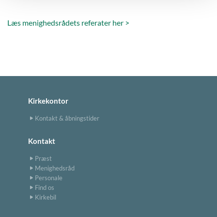
Læs menighedsrådets referater her >
Kirkekontor
Kontakt & åbningstider
Kontakt
Præst
Menighedsråd
Personale
Find os
Kirkebil