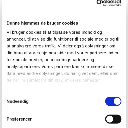
Denne hjemmeside bruger cookies
Vi bruger cookies til at tilpasse vores indhold og
annoncer, til at vise dig funktioner til sociale medier og til
at analysere vores trafik. Vi deler også oplysninger om
din brug af vores hjemmeside med vores partnere inden
for sociale medier, annonceringspartnere og
analysepartnere. Vores partnere kan kombinere disse
data med andre oplysninger, du har givet dem, eller som
de har indsamlet fra din brug af deres tjenester.
S
Nødvendig
a
m
Du vil måske også kunne lide...
t
Præferencer
y