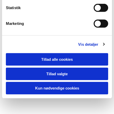
k
k
Statistik
e
v
Marketing
a
l
g
Vis detaljer
Tillad alle cookies
Tillad valgte
Kun nødvendige cookies