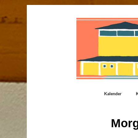
Kalender
K
Mor