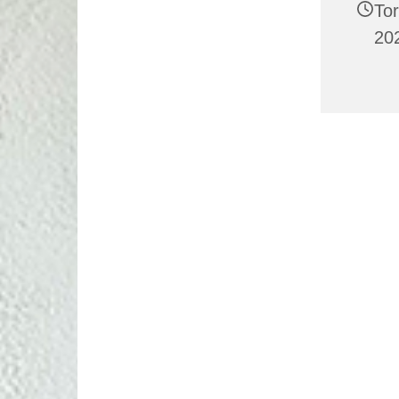
To
202