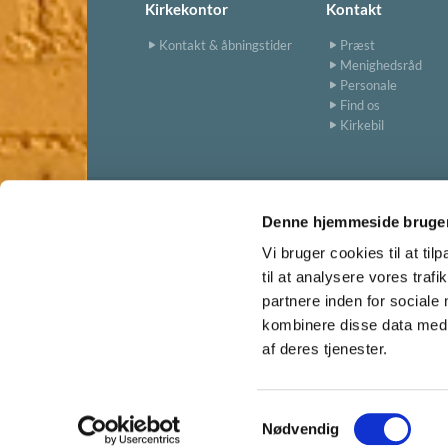
Kirkekontor
Kontakt
Kontakt & åbningstider
Præst
Menighedsråd
Personale
Find os
Kirkebil
Denne hjemmeside bruger
Vi bruger cookies til at til
til at analysere vores tra
partnere inden for sociale
kombinere disse data med a
af deres tjenester.
S
Nødvendig
a