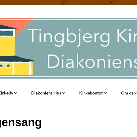
irkeliv
Diakoniens Hus
Kirkekontor
Om os
gensang