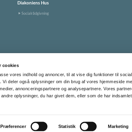
Diakoniens Hus
Socialrådgivning
 cookies
Tingbjerg Kirke
tingbjerg.sogn@km.dk


passe vores indhold og annoncer, til at vise dig funktioner til soci
fik. Vi deler også oplysninger om din brug af vores hjemmeside m
 medier, annonceringspartnere og analysepartnere. Vores partne
Cookiepolitik
ndre oplysninger, du har givet dem, eller som de har indsamlet 
Privatlivspolitik
Log på ChurchDesk
Præferencer
Statistik
Marketing