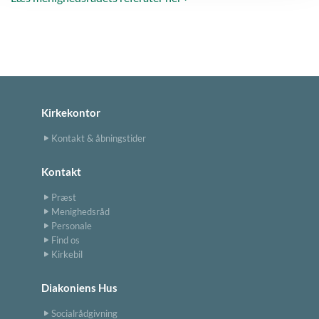
Kirkekontor
Kontakt & åbningstider
Kontakt
Præst
Menighedsråd
Personale
Find os
Kirkebil
Diakoniens Hus
Socialrådgivning