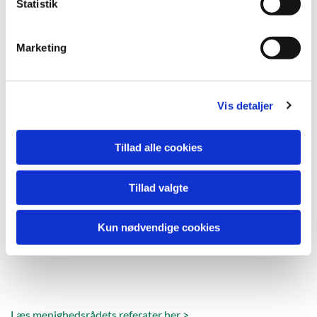
k
Statistik
e
v
Marketing
a
l
g
Vis detaljer
Tillad alle cookies
Tillad valgte
Kun nødvendige cookies
Læs menighedsrådets referater her >