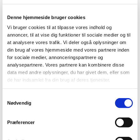
Denne hjemmeside bruger cookies
Vi bruger cookies til at tilpasse vores indhold og
annoncer, til at vise dig funktioner til sociale medier og til
at analysere vores trafik. Vi deler også oplysninger om
din brug af vores hjemmeside med vores partnere inden
for sociale medier, annonceringspartnere og
analysepartnere. Vores partnere kan kombinere disse
data med andre oplysninger, du har givet dem, eller som
de har indsamlet fra din brug af deres tjenester.
S
Nødvendig
a
Du vil måske også kunne lide...
m
t
Præferencer
y
k