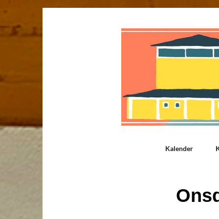
Kalender
K
Onsd