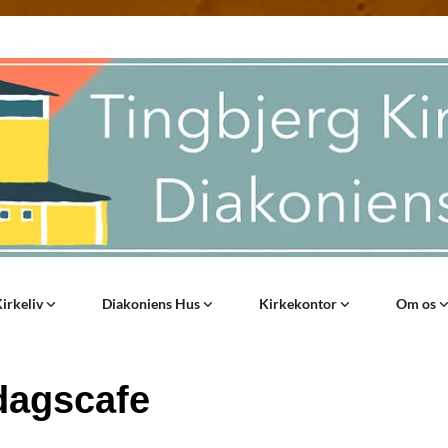
irkeliv
Diakoniens Hus
Kirkekontor
Om os
agscafe