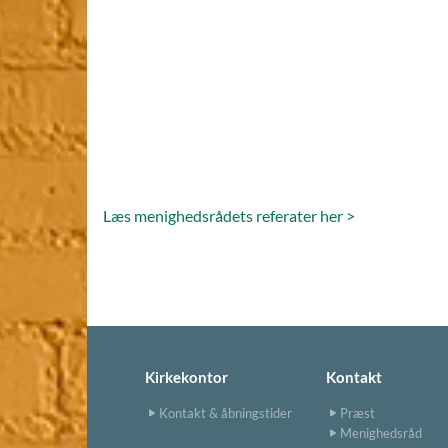
Læs menighedsrådets referater her >
Kirkekontor
Kontakt
Kontakt & åbningstider
Præst
Menighedsråd