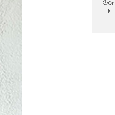
On
kl.