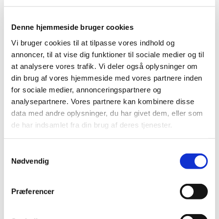
Denne hjemmeside bruger cookies
Vi bruger cookies til at tilpasse vores indhold og
annoncer, til at vise dig funktioner til sociale medier og til
at analysere vores trafik. Vi deler også oplysninger om
din brug af vores hjemmeside med vores partnere inden
for sociale medier, annonceringspartnere og
analysepartnere. Vores partnere kan kombinere disse
data med andre oplysninger, du har givet dem, eller som
de har indsamlet fra din brug af deres tjenester.
S
Nødvendig
a
Du vil måske også kunne lide...
m
t
Præferencer
y
k