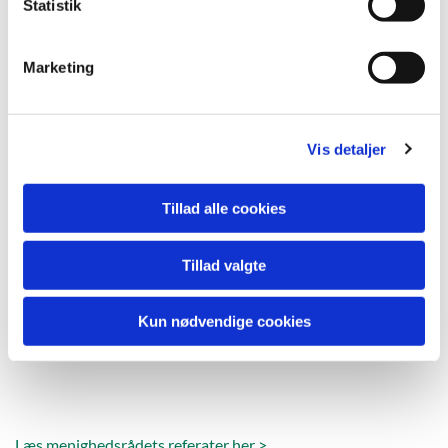
k
Statistik
e
v
Marketing
a
l
g
Vis detaljer
Tillad alle cookies
Tillad valgte
Kun nødvendige cookies
Læs menighedsrådets referater her >