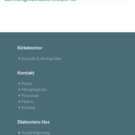
Kirkekontor
Kontakt & åbningstider
Kontakt
Præst
Menighedsråd
Personale
Find os
Kirkebil
Diakoniens Hus
Socialrådgivning