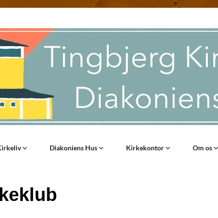
irkeliv
Diakoniens Hus
Kirkekontor
Om os
kkeklub