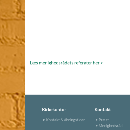
Læs menighedsrådets referater her >
Kirkekontor
Kontakt
Kontakt & åbningstider
Præst
Menighedsråd