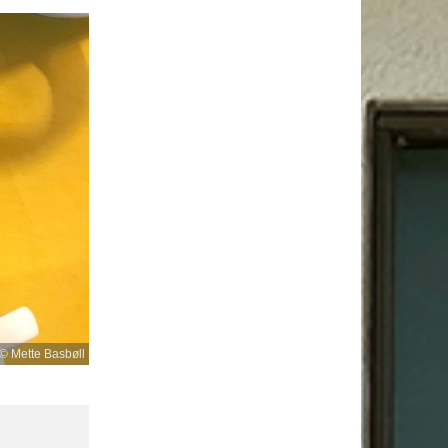
© Mette Basbøll