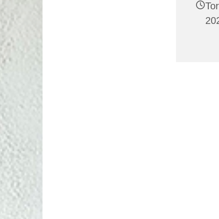
To
202