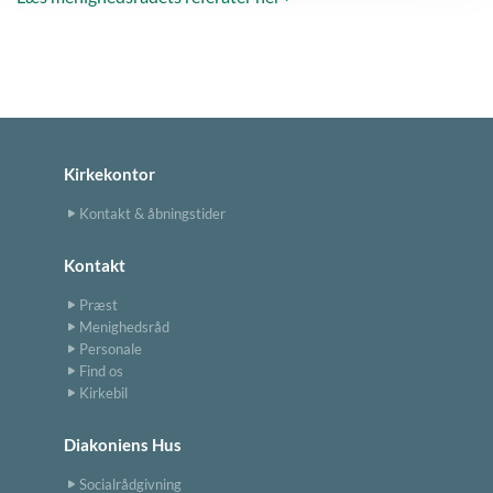
Kirkekontor
Kontakt & åbningstider
Kontakt
Præst
Menighedsråd
Personale
Find os
Kirkebil
Diakoniens Hus
Socialrådgivning