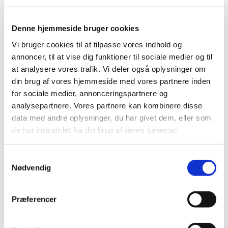
Denne hjemmeside bruger cookies
Vi bruger cookies til at tilpasse vores indhold og
annoncer, til at vise dig funktioner til sociale medier og til
at analysere vores trafik. Vi deler også oplysninger om
din brug af vores hjemmeside med vores partnere inden
for sociale medier, annonceringspartnere og
analysepartnere. Vores partnere kan kombinere disse
data med andre oplysninger, du har givet dem, eller som
de har indsamlet fra din brug af deres tjenester.
S
Nødvendig
a
Du vil måske også kunne lide...
m
t
Præferencer
y
k