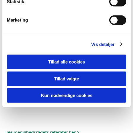
k
Statistik
e
v
Marketing
a
l
g
Vis detaljer
Tillad alle cookies
Tillad valgte
Kun nødvendige cookies
Læs menighedsrådets referater her >