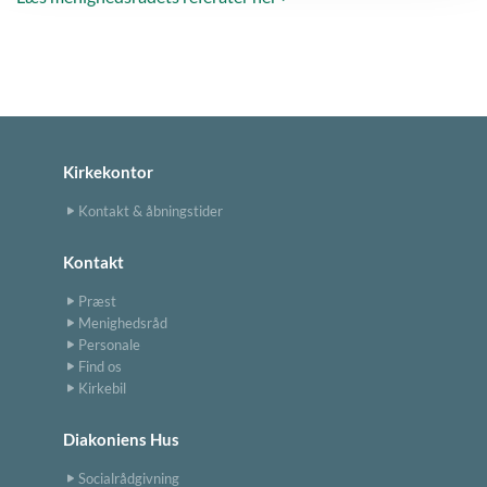
Kirkekontor
Kontakt & åbningstider
Kontakt
Præst
Menighedsråd
Personale
Find os
Kirkebil
Diakoniens Hus
Socialrådgivning