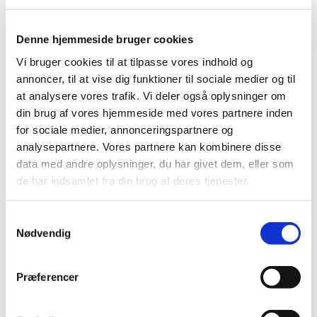
Denne hjemmeside bruger cookies
Vi bruger cookies til at tilpasse vores indhold og
annoncer, til at vise dig funktioner til sociale medier og til
at analysere vores trafik. Vi deler også oplysninger om
din brug af vores hjemmeside med vores partnere inden
for sociale medier, annonceringspartnere og
analysepartnere. Vores partnere kan kombinere disse
data med andre oplysninger, du har givet dem, eller som
de har indsamlet fra din brug af deres tjenester.
S
Nødvendig
a
Du vil måske også kunne lide...
m
t
Præferencer
y
k