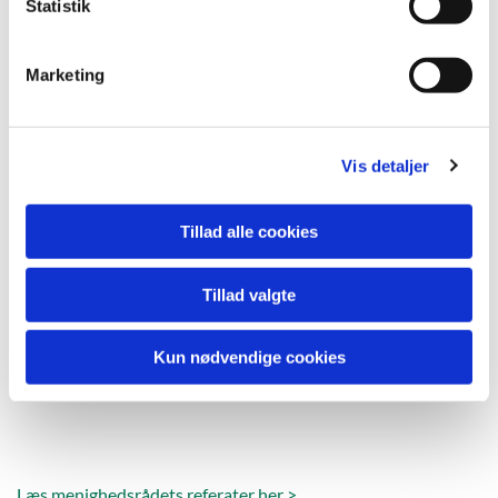
k
Statistik
e
v
Marketing
a
l
g
Vis detaljer
Tillad alle cookies
Tillad valgte
Kun nødvendige cookies
Læs menighedsrådets referater her >