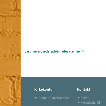
Læs menighedsrådets referater her >
Kirkekontor
Kontakt
Kontakt & åbningstider
Præst
Menighedsråd