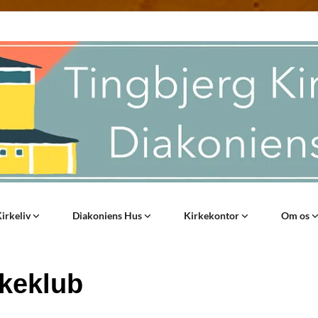
irkeliv
Diakoniens Hus
Kirkekontor
Om os
kkeklub