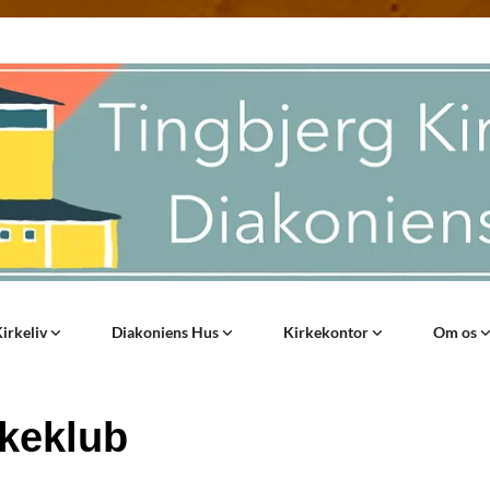
irkeliv
Diakoniens Hus
Kirkekontor
Om os
kkeklub