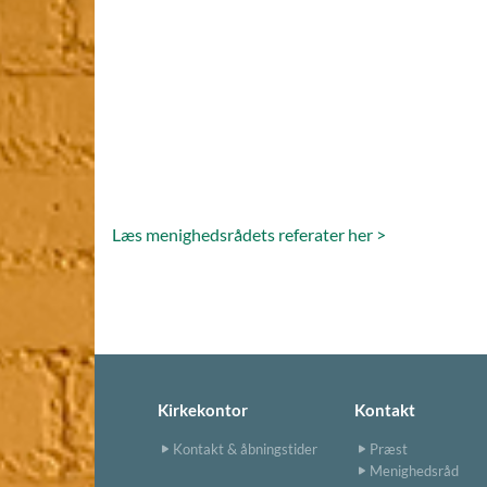
Læs menighedsrådets referater her >
Kirkekontor
Kontakt
Kontakt & åbningstider
Præst
Menighedsråd