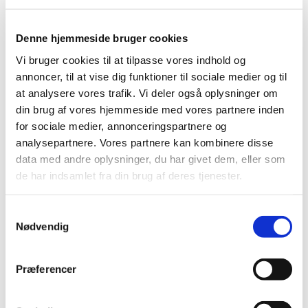
Denne hjemmeside bruger cookies
Vi bruger cookies til at tilpasse vores indhold og
annoncer, til at vise dig funktioner til sociale medier og til
at analysere vores trafik. Vi deler også oplysninger om
din brug af vores hjemmeside med vores partnere inden
for sociale medier, annonceringspartnere og
analysepartnere. Vores partnere kan kombinere disse
data med andre oplysninger, du har givet dem, eller som
de har indsamlet fra din brug af deres tjenester.
S
Nødvendig
a
Du vil måske også kunne lide...
m
t
Præferencer
y
k