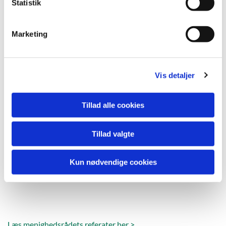
k
Statistik
e
v
Marketing
a
l
g
Vis detaljer
Tillad alle cookies
Tillad valgte
Kun nødvendige cookies
Læs menighedsrådets referater her >