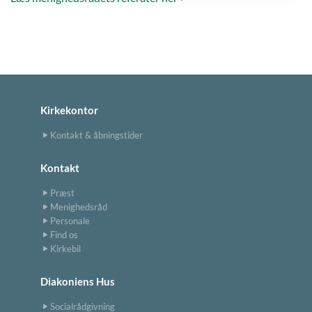
Kirkekontor
Kontakt & åbningstider
Kontakt
Præst
Menighedsråd
Personale
Find os
Kirkebil
Diakoniens Hus
Socialrådgivning