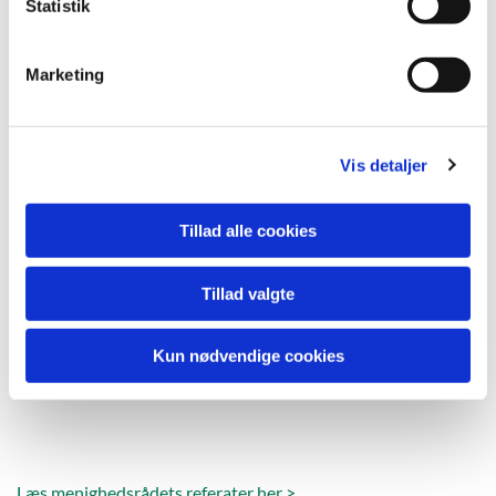
k
Statistik
e
v
Marketing
a
l
g
Vis detaljer
Tillad alle cookies
Tillad valgte
Kun nødvendige cookies
Læs menighedsrådets referater her >