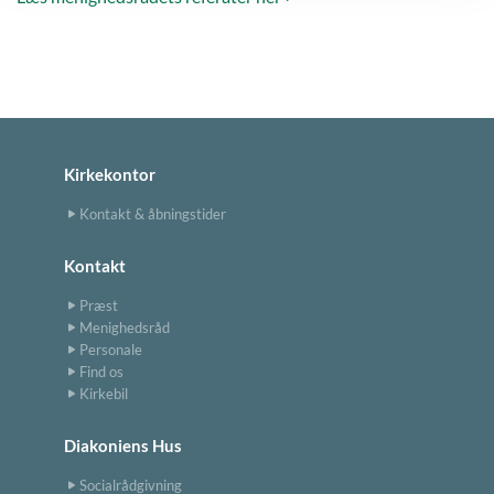
Kirkekontor
Kontakt & åbningstider
Kontakt
Præst
Menighedsråd
Personale
Find os
Kirkebil
Diakoniens Hus
Socialrådgivning