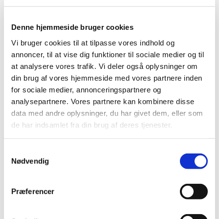
Denne hjemmeside bruger cookies
Vi bruger cookies til at tilpasse vores indhold og
annoncer, til at vise dig funktioner til sociale medier og til
at analysere vores trafik. Vi deler også oplysninger om
din brug af vores hjemmeside med vores partnere inden
for sociale medier, annonceringspartnere og
analysepartnere. Vores partnere kan kombinere disse
data med andre oplysninger, du har givet dem, eller som
de har indsamlet fra din brug af deres tjenester.
S
Nødvendig
a
Du vil måske også kunne lide...
m
t
Præferencer
y
k