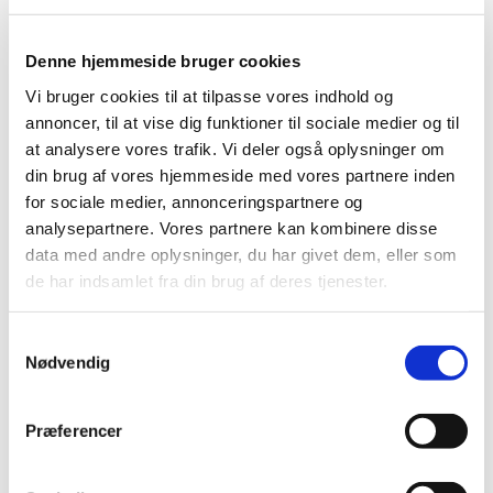
Denne hjemmeside bruger cookies
Vi bruger cookies til at tilpasse vores indhold og
annoncer, til at vise dig funktioner til sociale medier og til
at analysere vores trafik. Vi deler også oplysninger om
din brug af vores hjemmeside med vores partnere inden
for sociale medier, annonceringspartnere og
analysepartnere. Vores partnere kan kombinere disse
data med andre oplysninger, du har givet dem, eller som
de har indsamlet fra din brug af deres tjenester.
S
Nødvendig
a
Du vil måske også kunne lide...
m
t
Præferencer
y
k