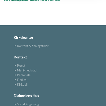
Kirkekontor
Kontakt & åbningstider
Kontakt
Præst
Menighedsråd
Personale
Find os
Kirkebil
Diakoniens Hus
Socialrådgivning