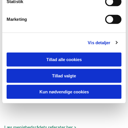
k
Statistik
e
v
Marketing
a
l
g
Vis detaljer
Tillad alle cookies
Tillad valgte
Kun nødvendige cookies
Læs menighedsrådets referater her >