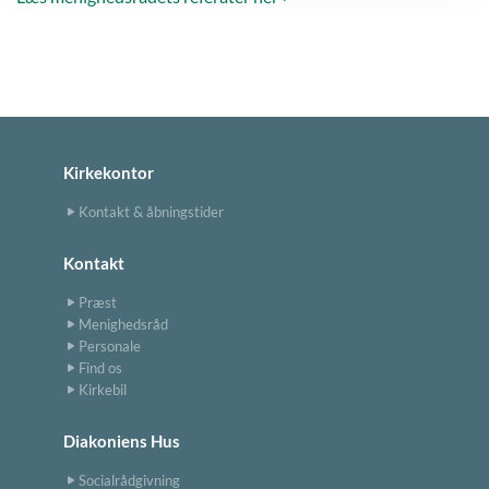
Kirkekontor
Kontakt & åbningstider
Kontakt
Præst
Menighedsråd
Personale
Find os
Kirkebil
Diakoniens Hus
Socialrådgivning