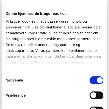
Denne hjemmeside bruger cookies
Vi bruger cookies til at tilpasse vores indhold og
annoncer, til at vise dig funktioner til sociale medier og til
at analysere vores trafik. Vi deler også oplysninger om
din brug af vores hjemmeside med vores partnere inden
for sociale medier, annonceringspartnere og
analysepartnere. Vores partnere kan kombinere disse
data med andre oplysninger, du har givet dem, eller som
de har indsamlet fra din brug af deres tjenester.
S
Nødvendig
a
Du vil måske også kunne lide...
m
t
Præferencer
y
k