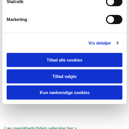
k
Statistik
e
v
Marketing
a
l
g
Vis detaljer
Tillad alle cookies
Tillad valgte
Kun nødvendige cookies
Læs menighedsrådets referater her >