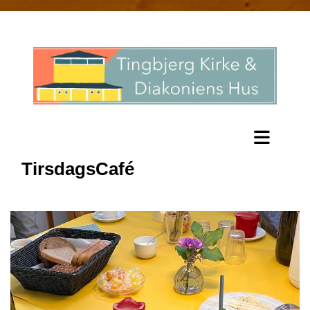
TirsdagsCafé