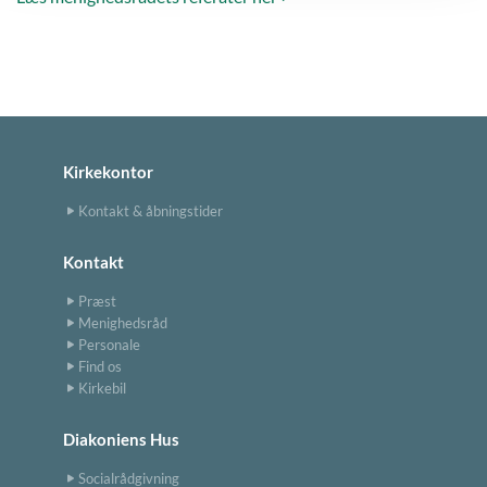
Kirkekontor
Kontakt & åbningstider
Kontakt
Præst
Menighedsråd
Personale
Find os
Kirkebil
Diakoniens Hus
Socialrådgivning