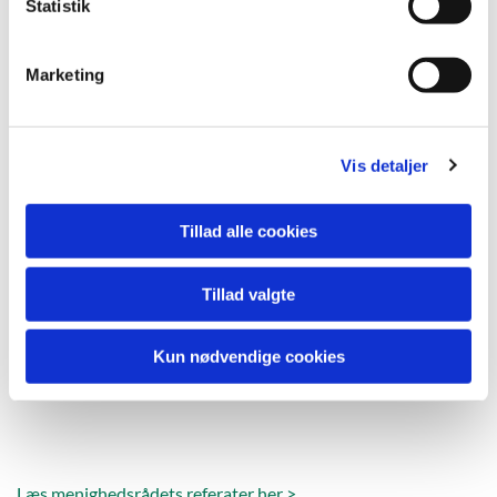
k
Statistik
e
v
Marketing
a
l
g
Vis detaljer
Tillad alle cookies
Tillad valgte
Kun nødvendige cookies
Læs menighedsrådets referater her >