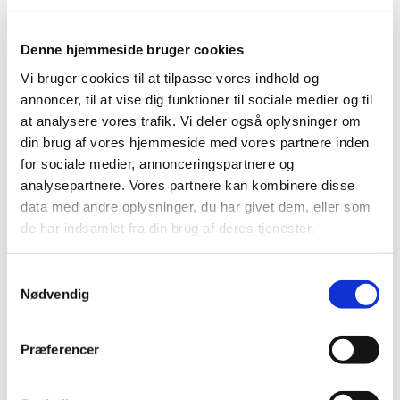
Denne hjemmeside bruger cookies
Vi bruger cookies til at tilpasse vores indhold og
annoncer, til at vise dig funktioner til sociale medier og til
at analysere vores trafik. Vi deler også oplysninger om
din brug af vores hjemmeside med vores partnere inden
for sociale medier, annonceringspartnere og
analysepartnere. Vores partnere kan kombinere disse
data med andre oplysninger, du har givet dem, eller som
de har indsamlet fra din brug af deres tjenester.
S
Nødvendig
a
Du vil måske også kunne lide...
m
t
Præferencer
y
k