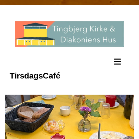
TirsdagsCafé