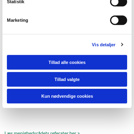
k
Statistik
e
v
Marketing
a
l
g
Vis detaljer
Tillad alle cookies
Tillad valgte
Kun nødvendige cookies
Læs menighedsrådets referater her >