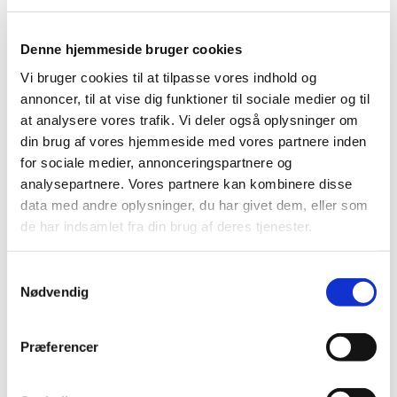
Denne hjemmeside bruger cookies
Vi bruger cookies til at tilpasse vores indhold og
annoncer, til at vise dig funktioner til sociale medier og til
at analysere vores trafik. Vi deler også oplysninger om
din brug af vores hjemmeside med vores partnere inden
for sociale medier, annonceringspartnere og
analysepartnere. Vores partnere kan kombinere disse
data med andre oplysninger, du har givet dem, eller som
de har indsamlet fra din brug af deres tjenester.
S
Nødvendig
a
Du vil måske også kunne lide...
m
t
Præferencer
y
k