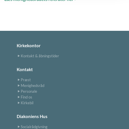
Kirkekontor
Kontakt & åbningstider
Kontakt
Præst
Menighedsråd
Personale
Find os
Kirkebil
Diakoniens Hus
Socialrådgivning